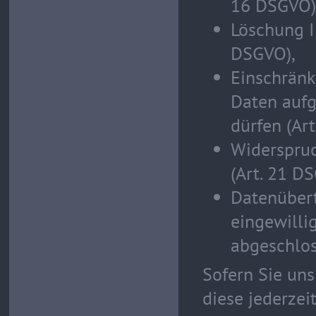
16 DSGVO)
Löschung I
DSGVO),
Einschränk
Daten aufg
dürfen (Ar
Widerspruc
(Art. 21 D
Datenübert
eingewilli
abgeschlos
Sofern Sie uns
diese jederzei